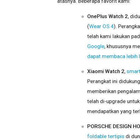
atasnya. Beberapa favorit kami:
OnePlus Watch 2
, did
(
Wear OS 4
). Perangk
telah kami lakukan p
Google
, khususnya me
dapat membaca lebih la
Xiaomi Watch 2
,
smart
Perangkat ini didukun
memberikan pengalama
telah di-upgrade unt
mendapatkan yang terb
PORSCHE DESIGN HO
foldable tertipis
di dun