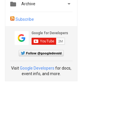


Archive
Subscribe
Follow @googledevsid
Visit
Google Developers
for docs,
event info, and more.