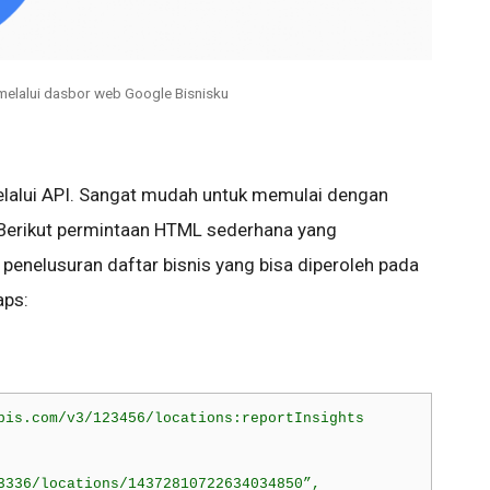
 melalui dasbor web Google Bisnisku
elalui API. Sangat mudah untuk memulai dengan
 Berikut permintaan HTML sederhana yang
penelusuran daftar bisnis yang bisa diperoleh pada
aps:
pis.com/v3/123456/locations:reportInsights

3336/locations/14372810722634034850”,
