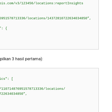
pis.com/v3/123456/locations:reportInsights

6951578713336/locations/14372810722634034850”,

: {

lkan 3 hasil pertama):
cs": [

/110714876951578713336/locations/

22634034850",
