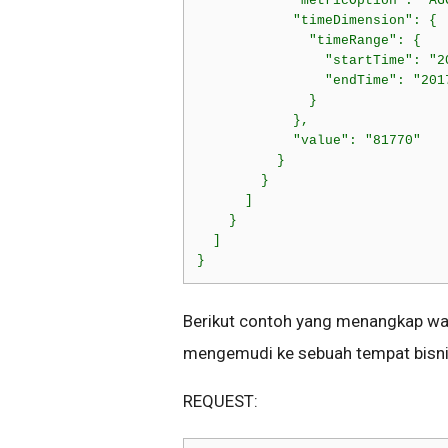
            "metricOption": "AGG
            "timeDimension": {

              "timeRange": {

                "startTime": "2
                "endTime": "2017
              }

            },

            "value": "81770"

          }

        }

      ]

    }

  ]

}
Berikut contoh yang menangkap wa
mengemudi ke sebuah tempat bisni
REQUEST: