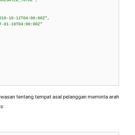
REGATED_TOTAL",

016-10-12T04:00:00Z",

-01-10T04:00:00Z"

wasan tentang tempat asal pelanggan meminta arah
s: