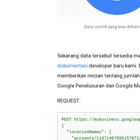
Data contoh yang bisa dilihat
Sekarang data tersebut tersedia m
dokumentasi
developer baru kami.
memberikan rincian tentang jumlah 
Google Penelusuran dan Google M
REQUEST:
POST https://mybusiness.googlea
{

  "locationNames": [

    “accounts/11071487695157871