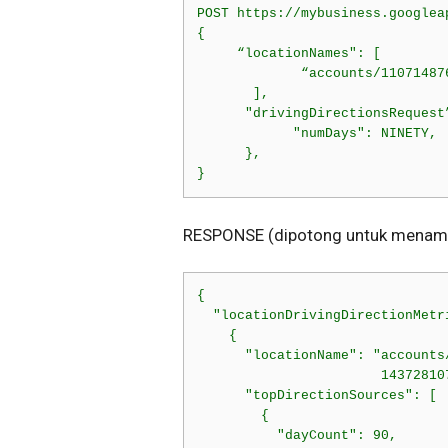
POST https://mybusiness.googlea
{

     “locationNames": [

             “accounts/11071487
       ],

      "drivingDirectionsRequest”
            "numDays": NINETY,

      },

}
RESPONSE (dipotong untuk menampi
{

  "locationDrivingDirectionMetri
    {

      "locationName": "accounts
                       143728107
      "topDirectionSources": [

        {

          "dayCount": 90,
