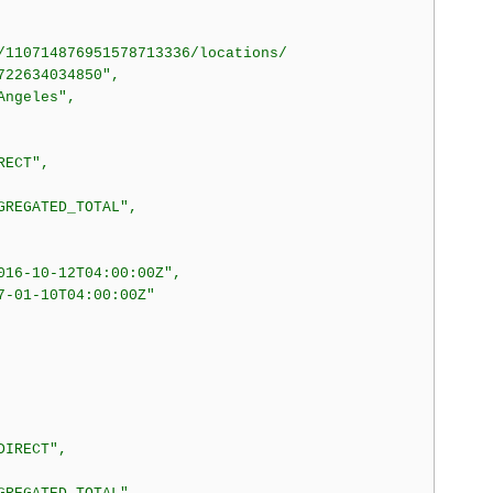
/110714876951578713336/locations/

22634034850",

ngeles",

ECT",

REGATED_TOTAL",

016-10-12T04:00:00Z",

-01-10T04:00:00Z"

IRECT",
