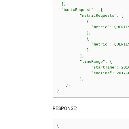
  ],

  “basicRequest” : {

          "metricRequests": [

             {

               "metric": QUERIES
             },

             {

               "metric": QUERIES
             }

          ],

          "timeRange": {

               "startTime": 201
               "endTime": 2017-
          },

    },

}
RESPONSE:
{
