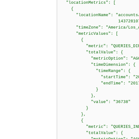
  "locationMetrics": [

    {

      "locationName": "accounts
                       143728107
      "timeZone": "America/Los_A
      "metricValues": [

        {

          "metric": "QUERIES_DIR
          "totalValue": {

            "metricOption": "AGG
            "timeDimension": {

              "timeRange": {

                "startTime": "2
                "endTime": "2017
              }

            },

            "value": "36738"

          }

        },

        {

          "metric": "QUERIES_IND
          "totalValue": {
