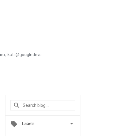
u, ikuti @googledevs

Labels