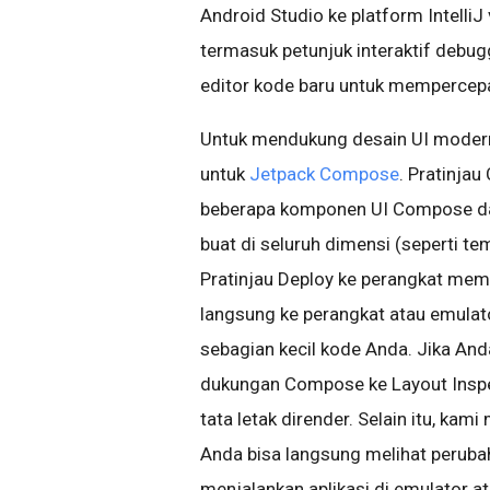
Android Studio ke platform Intelli
termasuk petunjuk interaktif debu
editor kode baru untuk mempercepa
Untuk mendukung desain UI modern
untuk
Jetpack Compose
. Pratinj
beberapa komponen UI Compose da
buat di seluruh dimensi (seperti tem
Pratinjau Deploy ke perangkat me
langsung ke perangkat atau emulat
sebagian kecil kode Anda. Jika A
dukungan Compose ke Layout Ins
tata letak dirender. Selain itu, k
Anda bisa langsung melihat peruba
menjalankan aplikasi di emulator a