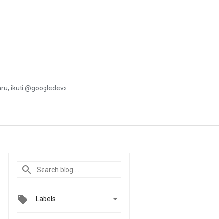
u, ikuti @googledevs

Labels