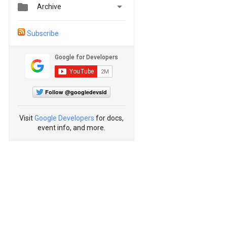


Archive
Subscribe
Follow @googledevsid
Visit
Google Developers
for docs,
event info, and more.