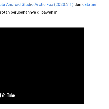
Beta Android Studio Arctic Fox (2020.3.1)
dan
catatan
rotan perubahannya di bawah ini.