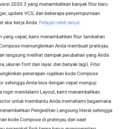
J versi 2020.3 yang menambahkan banyak fitur baru
gger, update VCS, dan beberapa penyempurnaan
t alur kerja Anda.
Pelajari lebih lanjut
.
 yang cepat, kami menambahkan fitur tambahan
au Compose memungkinkan Anda membuat pratinjau
n langsung melihat dampak perubahan yang Anda
a, ukuran font dan layar, dan banyak lagi). Fitur
mungkinkan penerapan cuplikan kode Compose
or sehingga Anda bisa dengan cepat menguji
nda ingin mendalami Layout, kami menambahkan
pector untuk membantu Anda memahami bagaimana
ami menambahkan Pengeditan Langsung literal sehingga
han kode Compose di pratinjau dan saat
tau perangkat fisik tanpa harus mengompilasi.