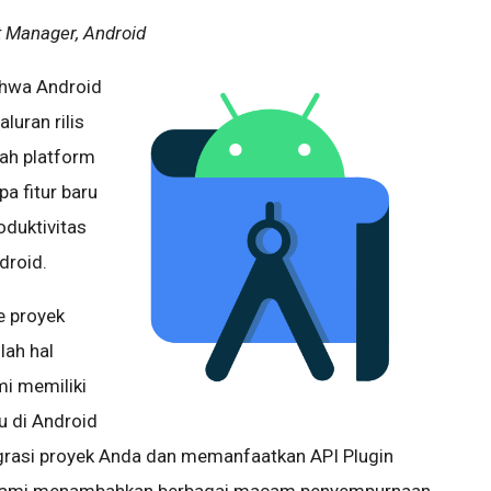
t Manager, Android
hwa Android
luran rilis
alah platform
pa fitur baru
oduktivitas
droid.
e proyek
lah hal
mi memiliki
u di Android
rasi proyek Anda dan memanfaatkan API Plugin