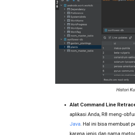
Histori K
Alat Command Line Retrac
aplikasi Anda, R8 meng-obf
Java
. Hal ini bisa membuat 
karena jenis dan nama metod