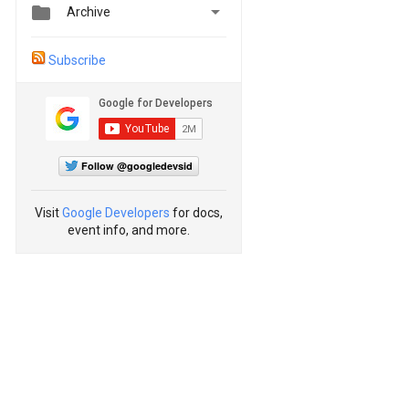


Archive
Subscribe
Follow @googledevsid
Visit
Google Developers
for docs,
event info, and more.