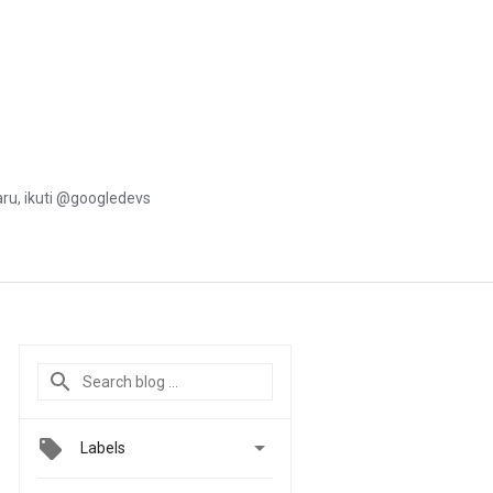
u, ikuti @googledevs

Labels