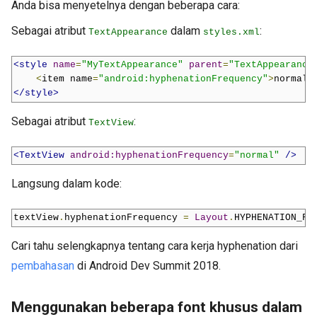
Anda bisa menyetelnya dengan beberapa cara:
Sebagai atribut
dalam
:
TextAppearance
styles.xml
<style
name
=
"MyTextAppearance"
parent
=
"TextAppearance
<
item name
=
"android:hyphenationFrequency"
>
normal
<
</style>
Sebagai atribut
:
TextView
<TextView
android:hyphenationFrequency
=
"normal"
/>
Langsung dalam kode:
textView
.
hyphenationFrequency 
=
Layout
.
HYPHENATION_FR
Cari tahu selengkapnya tentang cara kerja hyphenation dari
pembahasan
di Android Dev Summit 2018.
Menggunakan beberapa font khusus dalam