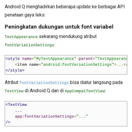
Android Q menghadirkan beberapa update ke berbagai API
penataan gaya teks:
Peningkatan dukungan untuk font variabel
sekarang mendukung atribut
TextAppearance
:
fontVariationSettings
<style
name
=
"MyTextAppearance"
parent
=
"TextAppearance
<
item name
=
"android:fontVariationSettings"
>...</
i
</style>
Atribut
bisa diatur langsung pada
fontVariationSettings
di Android Q dan di
:
TextView
AppCompatTextView
<TextView
    ...

app:fontVariationSettings
=
"..."
/>