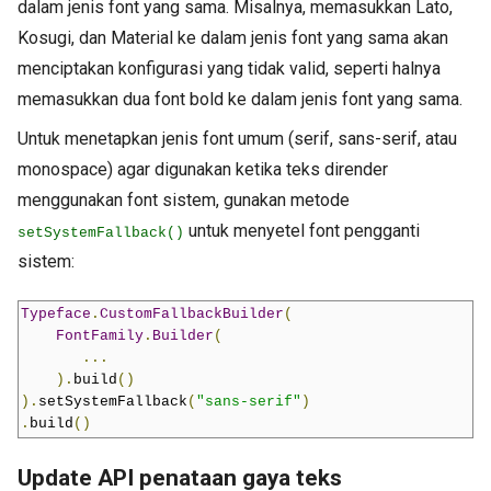
dalam jenis font yang sama. Misalnya, memasukkan Lato,
Kosugi, dan Material ke dalam jenis font yang sama akan
menciptakan konfigurasi yang tidak valid, seperti halnya
memasukkan dua font bold ke dalam jenis font yang sama.
Untuk menetapkan jenis font umum (serif, sans-serif, atau
monospace) agar digunakan ketika teks dirender
menggunakan font sistem, gunakan metode
untuk menyetel font pengganti
setSystemFallback()
sistem:
Typeface
.
CustomFallbackBuilder
(
FontFamily
.
Builder
(
...
).
build
()
).
setSystemFallback
(
"sans-serif"
)
.
build
()
Update API penataan gaya teks