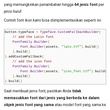
yang memungkinkan penambahan hingga
64 jenis font
per
jenis huruf.
Contoh font ikon kami bisa diimplementasikan seperti ini:
button
.
typeface 
=
Typeface
.
CustomFallbackBuilder
(
// add the Latin font
FontFamily
.
Builder
(
Font
.
Builder
(
assets
,
"lato.ttf"
).
build
()
).
build
()
).
addCustomFallback
(
// add the icon font
FontFamily
.
Builder
(
Font
.
Builder
(
assets
,
"icon_font.ttf"
).
build
()
).
build
()
).
build
()
Saat membuat jenis font, pastikan Anda
tidak
memasukkan font dari jenis yang berbeda ke dalam
objek jenis font yang sama
atau model font yang sama ke