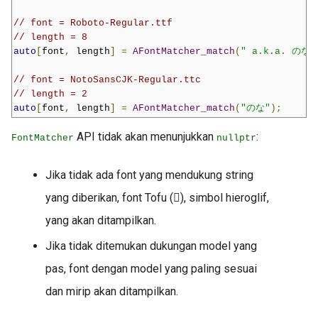
// font = Roboto-Regular.ttf
// length = 8
auto
[
font
,
 length
]
=
AFontMatcher_match
(
" a.k.a. のな"
// font = NotoSansCJK-Regular.ttc
// length = 2
auto
[
font
,
 length
]
=
AFontMatcher_match
(
"のな"
);
API tidak akan menunjukkan
:
FontMatcher
nullptr
Jika tidak ada font yang mendukung string
yang diberikan, font Tofu (󟿽), simbol hieroglif,
yang akan ditampilkan.
Jika tidak ditemukan dukungan model yang
pas, font dengan model yang paling sesuai
dan mirip akan ditampilkan.