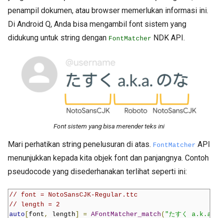
penampil dokumen, atau browser memerlukan informasi ini.
Di Android Q, Anda bisa mengambil font sistem yang
didukung untuk string dengan
NDK API.
FontMatcher
Font sistem yang bisa merender teks ini
Mari perhatikan string penelusuran di atas.
API
FontMatcher
menunjukkan kepada kita objek font dan panjangnya. Contoh
pseudocode yang disederhanakan terlihat seperti ini:
// font = NotoSansCJK-Regular.ttc
// length = 2
auto
[
font
,
 length
]
=
AFontMatcher_match
(
"たすく a.k.a.