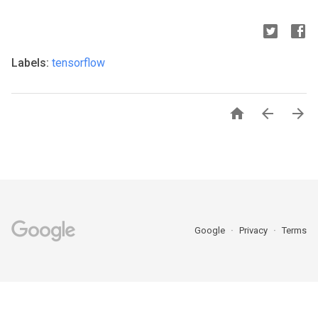
Labels:
tensorflow



Google
Privacy
Terms