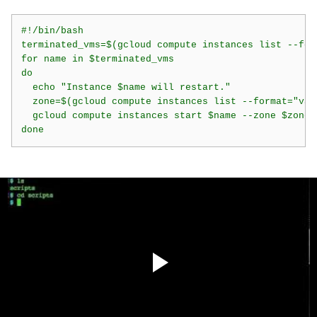
#!/bin/bash

terminated_vms=$(gcloud compute instances list --for
for name in $terminated_vms

do

  echo "Instance $name will restart."

  zone=$(gcloud compute instances list --format="val
  gcloud compute instances start $name --zone $zone 

done