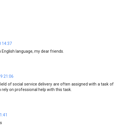
 14:37
 in English language, my dear friends.
19 21:06
eld of social service delivery are often assigned with a task of
 rely on professional help with this task.
1:41
is