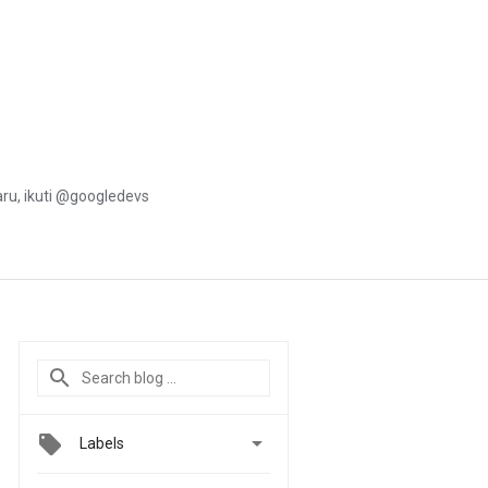
u, ikuti @googledevs

Labels