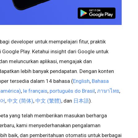
bagi developer untuk mempelajari fitur, praktik
di Google Play. Ketahui insight dari Google untuk
 meluncurkan aplikasi, mengajak dan
patkan lebih banyak pendapatan. Dengan konten
loper tersedia dalam 14 bahasa (
English
,
Bahasa
oamérica)
,
le français
,
português do Brasil
,
ภาษาไทย
,
어
,
中文 (简体)
,
中文 (繁體)
, dan
日本語
).
 beta yang telah memberikan masukan berharga
 terbaru, kami menyederhanakan pengalaman
bih baik, dan pemberitahuan otomatis untuk berbagai