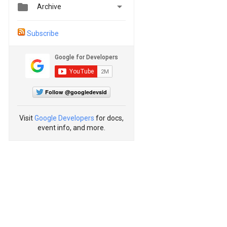


Archive
Subscribe
Follow @googledevsid
Visit
Google Developers
for docs,
event info, and more.