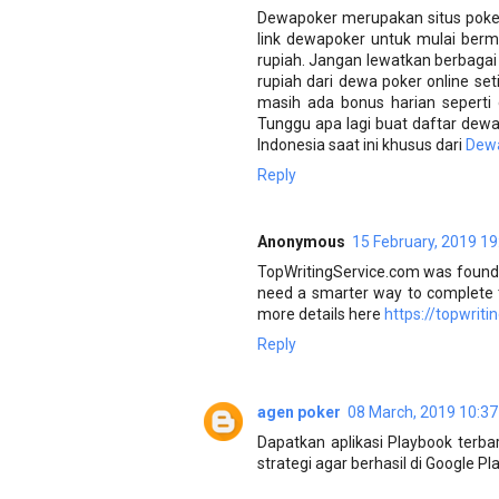
Dewapoker merupakan situs poker 
link dewapoker untuk mulai berm
rupiah. Jangan lewatkan berbagai
rupiah dari dewa poker online se
masih ada bonus harian seperti 
Tunggu apa lagi buat daftar dewa
Indonesia saat ini khusus dari
Dew
Reply
Anonymous
15 February, 2019 19
TopWritingService.com was founde
need a smarter way to complete t
more details here
https://topwrit
Reply
agen poker
08 March, 2019 10:37
Dapatkan aplikasi Playbook terbar
strategi agar berhasil di Google Pla