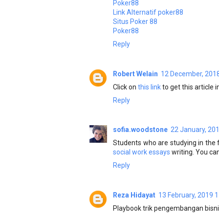
Poker88
Link Alternatif poker88
Situs Poker 88
Poker88
Reply
Robert Welain
12 December, 2018
Click on
this link
to get this article
Reply
sofia.woodstone
22 January, 20
Students who are studying in the fi
social work essays
writing. You can
Reply
Reza Hidayat
13 February, 2019 1
Playbook trik pengembangan bisn