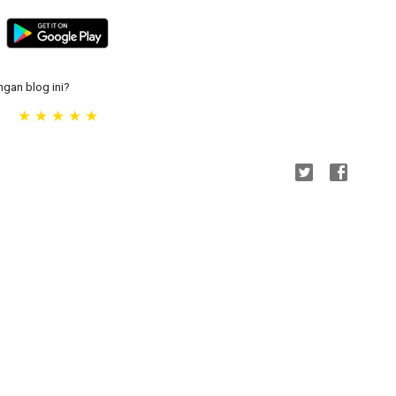
gan blog ini?
★
★
★
★
★