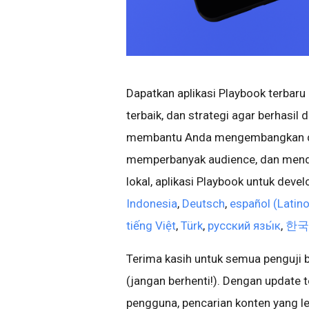
Dapatkan aplikasi Playbook terbaru 
terbaik, dan strategi agar berhasil 
membantu Anda mengembangkan dan
memperbanyak audience, dan menda
lokal, aplikasi Playbook untuk deve
Indonesia
,
Deutsch
,
español (Latin
tiếng Việt
,
Türk
,
русский язы́к
,
한국
Terima kasih untuk semua penguji
(jangan berhenti!). Dengan update
pengguna, pencarian konten yang le